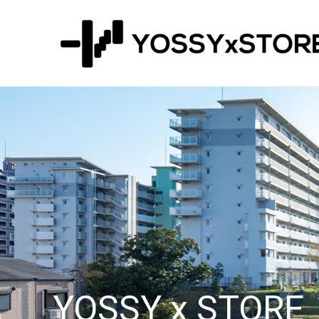
内
容
を
ス
キ
ッ
プ
YOSSY x STORE