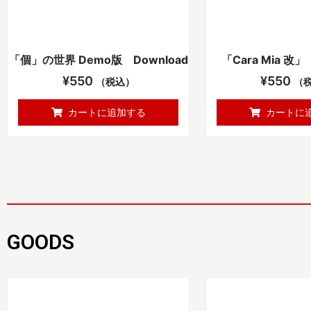
「個」の世界 Demo版 Download
「Cara Mia 改」
¥
550
¥
550
（税込）
（
カートに追加する
カートに
GOODS
こ
こ
の
の