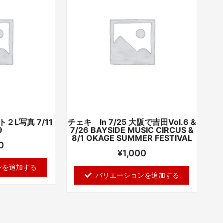
商
品
に
は
複
数
の
バ
リ
エ
L写真 7/11
チェキ In 7/25 大阪で吉田Vol.6 &
ー
9
7/26 BAYSIDE MUSIC CIRCUS &
シ
8/1 OKAGE SUMMER FESTIVAL
0
ョ
¥
1,000
ン
ンを追加する
が
バリエーションを追加する
あ
り
ま
。
す。