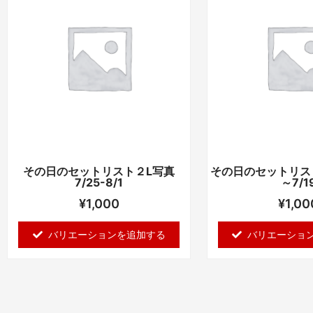
商
商
品
品
に
に
は
は
複
複
数
数
の
の
バ
バ
リ
リ
エ
エ
その日のセットリスト２L写真
その日のセットリスト２
ー
ー
7/25-8/1
～7/1
シ
シ
¥
1,000
¥
1,00
ョ
ョ
ン
ン
バリエーションを追加する
バリエーショ
が
が
あ
あ
り
り
ま
ま
す。
す