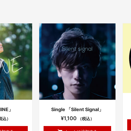
HINE」
Single 「Silent Signal」
¥
1,100
税込）
（税込）